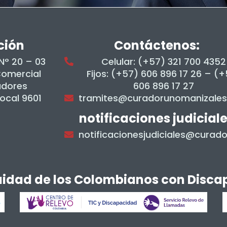
ción
Contáctenos:
 N° 20 – 03
Celular: (+57) 321 700 4352
Comercial
Fijos: (+57) 606 896 17 26 – (
adores
606 896 17 27
Local 9601
tramites@curadorunomanizale
notificaciones judicial
notificacionesjudiciales@cura
quidad de los Colombianos con Disc