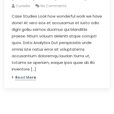
Curador
No Comments
Case Studies Look how wonderful work we have
done! At vero eos et accusamus et iusto odio
digni goiku ssimos ducimus qui blanditiis
praese. Ntium voluum deleniti atque corrupti
quos. Data Analytics Dut perspiciatis unde
omnis iste natus error sit voluptatems
accusantium doloremqu laudan tiums ut,
totams se aperiam, eaque ipsa quae ab illo
inventore […]
Read More
Horarios
De lunes a viernes, en jornada continua, en el horario
7:00 am a 4:00 pm.