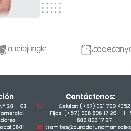
ción
Contáctenos:
 N° 20 – 03
Celular: (+57) 321 700 4352
Comercial
Fijos: (+57) 606 896 17 26 – (
adores
606 896 17 27
Local 9601
tramites@curadorunomanizale