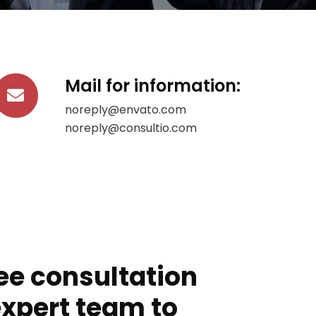
Mail for information:
noreply@envato.com
noreply@consultio.com
ee consultation
expert team to