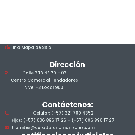
Horarios
De lunes a viernes, en jornada continua, en el horario
7:00 am a 4:00 pm.
Mapa del sitio
Ir a Mapa de Sitio
Dirección
Calle 33B N° 20 – 03
Centro Comercial Fundadores
Nivel -3 Local 9601
Contáctenos:
Celular: (+57) 321 700 4352
Fijos: (+57) 606 896 17 26 – (+57) 606 896 17 27
tramites@curadorunomanizales.com