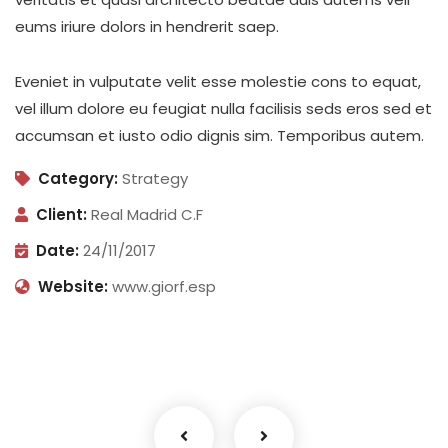
eums iriure dolors in hendrerit saep.
Eveniet in vulputate velit esse molestie cons to equat,
vel illum dolore eu feugiat nulla facilisis seds eros sed et
accumsan et iusto odio dignis sim. Temporibus autem.
Category:
Strategy
Client:
Real Madrid C.F
Date:
24/11/2017
Website:
www.giorf.esp